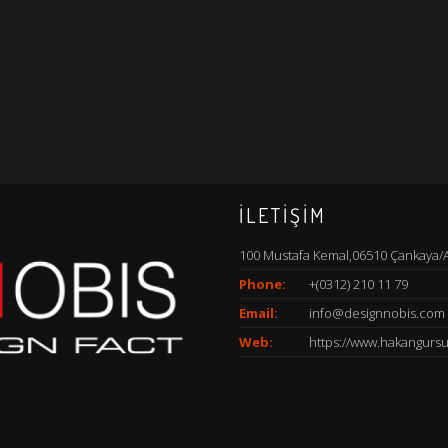
İLETİŞİM
100 Mustafa Kemal,06510 Çankaya/
Phone:
+(0312) 210 11 79
Email:
info@designnobis.com
Web:
https://www.hakangurs