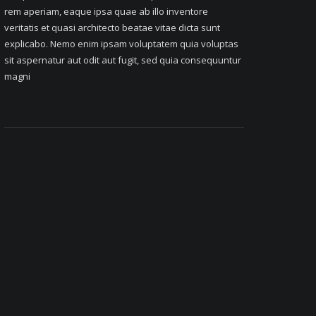
rem aperiam, eaque ipsa quae ab illo inventore
veritatis et quasi architecto beatae vitae dicta sunt
explicabo. Nemo enim ipsam voluptatem quia voluptas
sit aspernatur aut odit aut fugit, sed quia consequuntur
magni