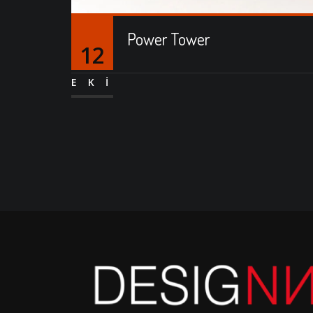
Power Tower
12
EKI