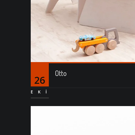
Otto
26
EKI