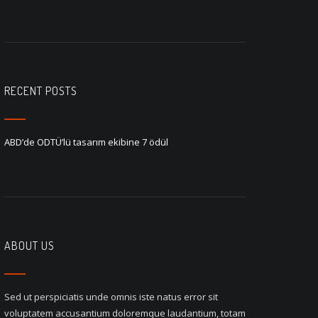
RECENT POSTS
ABD’de ODTÜ’lü tasarım ekibine 7 ödül
ABOUT US
Sed ut perspiciatis unde omnis iste natus error sit
voluptatem accusantium doloremque laudantium, totam