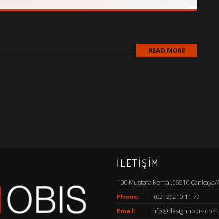
READ MORE
İLETİŞİM
100 Mustafa Kemal,06510 Çankaya/
Phone:
+(0312) 210 11 79
Email:
info@designnobis.com