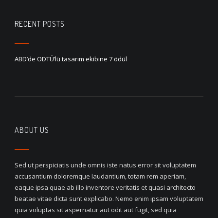
RECENT POSTS
ABD’de ODTÜ’lü tasarım ekibine 7 ödül
ABOUT US
Sed ut perspiciatis unde omnis iste natus error sit voluptatem
accusantium doloremque laudantium, totam rem aperiam,
eaque ipsa quae ab illo inventore veritatis et quasi architecto
beatae vitae dicta sunt explicabo. Nemo enim ipsam voluptatem
quia voluptas sit aspernatur aut odit aut fugit, sed quia