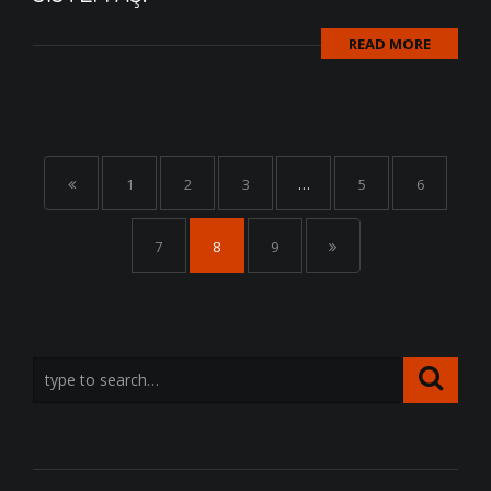
READ MORE
1
2
3
…
5
6
7
8
9