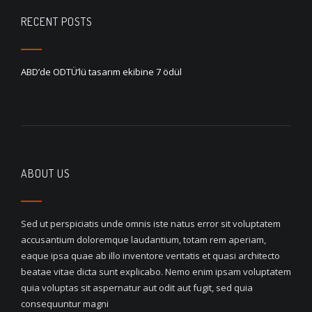
RECENT POSTS
ABD’de ODTÜ’lü tasarım ekibine 7 ödül
ABOUT US
Sed ut perspiciatis unde omnis iste natus error sit voluptatem
accusantium doloremque laudantium, totam rem aperiam,
eaque ipsa quae ab illo inventore veritatis et quasi architecto
beatae vitae dicta sunt explicabo. Nemo enim ipsam voluptatem
quia voluptas sit aspernatur aut odit aut fugit, sed quia
consequuntur magni