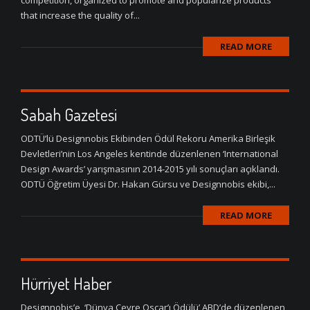
competition, organized to promote and popularize products
that increase the quality of...
READ MORE
Sabah Gazetesi
ODTÜ’lü Designnobis Ekibinden Ödül Rekoru Amerika Birleşik
Devletleri’nin Los Angeles kentinde düzenlenen ‘International
Design Awards’ yarışmasının 2014-2015 yılı sonuçları açıklandı.
ODTÜ Öğretim Üyesi Dr. Hakan Gürsu ve Designnobis ekibi,...
READ MORE
Hürriyet Haber
Designnobis’e ‘Dünya Çevre Oscar’ı Ödülü’ ABD’de düzenlenen