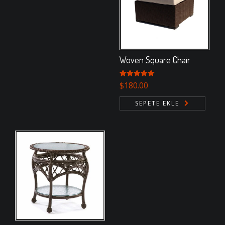
Woven Square Chair
5 üzerinden
$
180.00
5.00
oy aldı
SEPETE EKLE