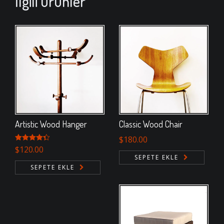
İlgili ürünler
Artistic Wood Hanger
Classic Wood Chair
$
180.00
5
$
120.00
üzerinden
SEPETE EKLE
4.33
oy
SEPETE EKLE
aldı