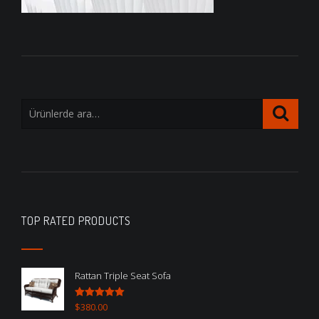
TOP RATED PRODUCTS
Rattan Triple Seat Sofa
$
380.00
5 üzerinden
5.00
oy aldı