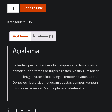
Woven
Sepete Ekle
Dinning
Chair
Kategoriler:
CHAIR
adet
Açıklama
İnceleme (1)
Açıklama
Pellentesque habitant morbi tristique senectus et netus
et malesuada fames ac turpis egestas. Vestibulum tortor
quam, feugiat vitae, ultricies eget, tempor sit amet, ante.
Donec eu libero sit amet quam egestas semper. Aenean
ultricies mi vitae est. Mauris placerat eleifend leo.