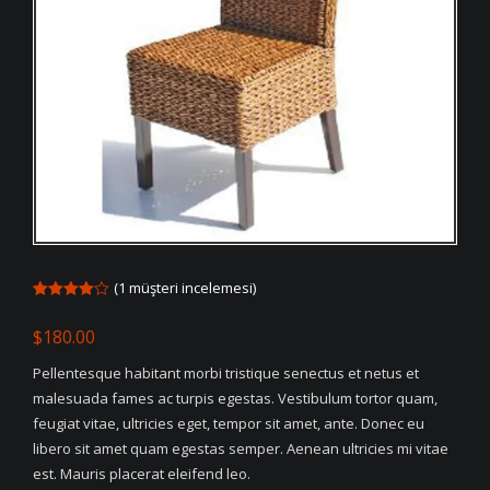
(
1
müşteri incelemesi)
1
müşteri
puanına
$
180.00
dayanarak
5
üzerinden
Pellentesque habitant morbi tristique senectus et netus et
4.00
puan
aldı
malesuada fames ac turpis egestas. Vestibulum tortor quam,
feugiat vitae, ultricies eget, tempor sit amet, ante. Donec eu
libero sit amet quam egestas semper. Aenean ultricies mi vitae
est. Mauris placerat eleifend leo.