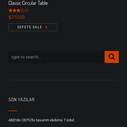
Classic Circular Table
5
$
210.00
üzerinden
3.00
oy
SEPETE EKLE
aldı
SON YAZILAR
ABD’de ODTÜ’lü tasarım ekibine 7 ödül