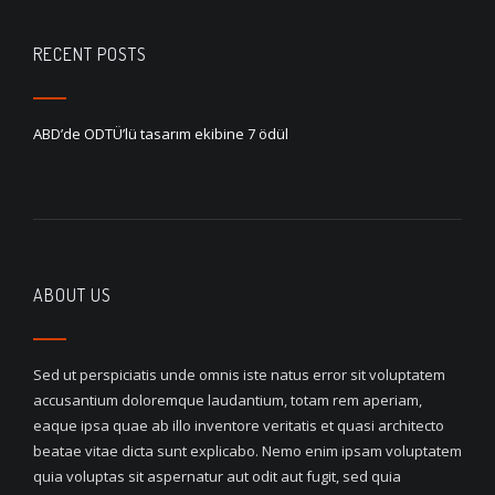
RECENT POSTS
ABD’de ODTÜ’lü tasarım ekibine 7 ödül
ABOUT US
Sed ut perspiciatis unde omnis iste natus error sit voluptatem
accusantium doloremque laudantium, totam rem aperiam,
eaque ipsa quae ab illo inventore veritatis et quasi architecto
beatae vitae dicta sunt explicabo. Nemo enim ipsam voluptatem
quia voluptas sit aspernatur aut odit aut fugit, sed quia