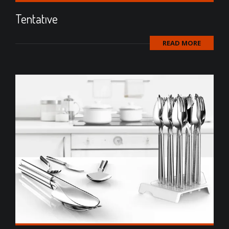
Tentatıve
READ MORE