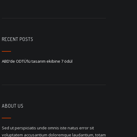
RECENT POSTS
ABD’de ODTÜ’lü tasarım ekibine 7 ödül
ABOUT US
Sed ut perspiciatis unde omnis iste natus error sit
voluptatem accusantium doloremque laudantium, totam