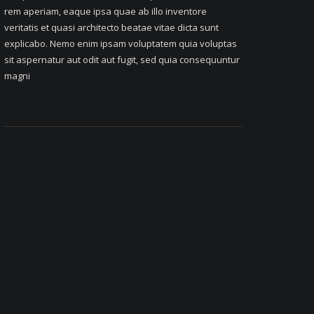
rem aperiam, eaque ipsa quae ab illo inventore
veritatis et quasi architecto beatae vitae dicta sunt
explicabo. Nemo enim ipsam voluptatem quia voluptas
sit aspernatur aut odit aut fugit, sed quia consequuntur
magni