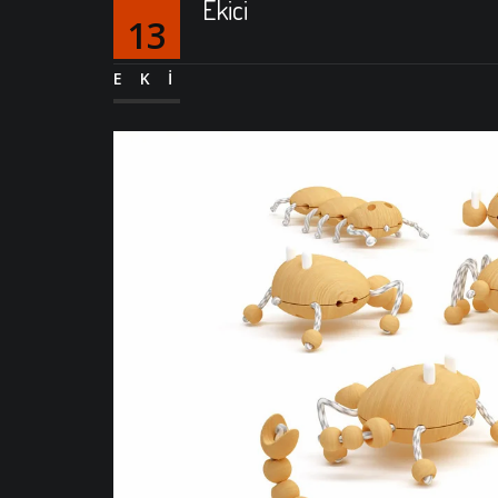
Ekici
13
EKI