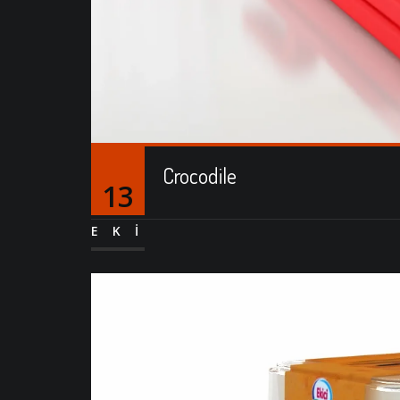
Crocodile
13
EKI