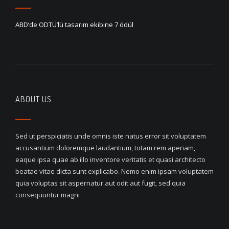
ABD’de ODTÜ’lü tasarım ekibine 7 ödül
ABOUT US
Sed ut perspiciatis unde omnis iste natus error sit voluptatem
accusantium doloremque laudantium, totam rem aperiam,
eaque ipsa quae ab illo inventore veritatis et quasi architecto
beatae vitae dicta sunt explicabo. Nemo enim ipsam voluptatem
quia voluptas sit aspernatur aut odit aut fugit, sed quia
consequuntur magni