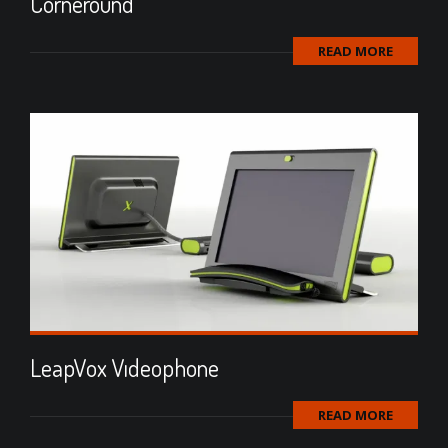
Corneround
READ MORE
LeapVox Vıdeophone
READ MORE