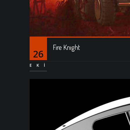
Fıre Knıght
26
EKI