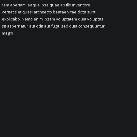
rem aperiam, eaque ipsa quae ab illo inventore
veritatis et quasi architecto beatae vitae dicta sunt
explicabo. Nemo enim ipsam voluptatem quia voluptas
sit aspernatur aut odit aut fugit, sed quia consequuntur
magni