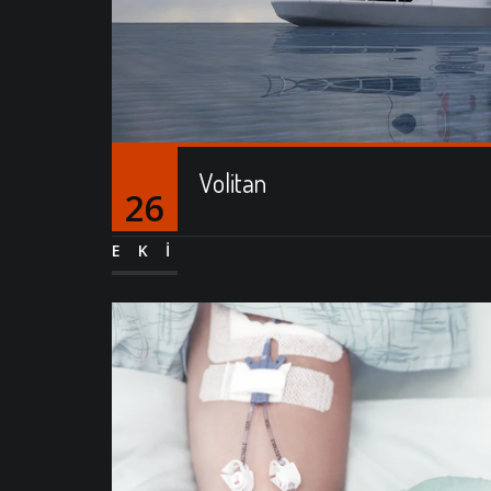
Volitan
26
EKI