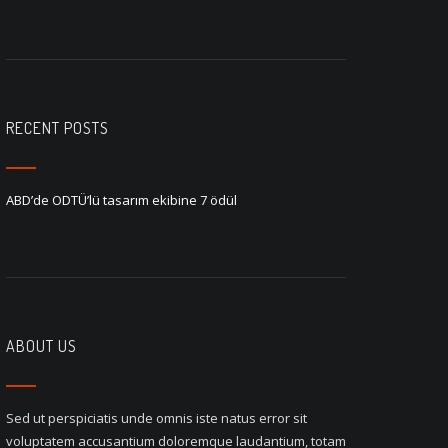
RECENT POSTS
ABD’de ODTÜ’lü tasarım ekibine 7 ödül
ABOUT US
Sed ut perspiciatis unde omnis iste natus error sit
voluptatem accusantium doloremque laudantium, totam