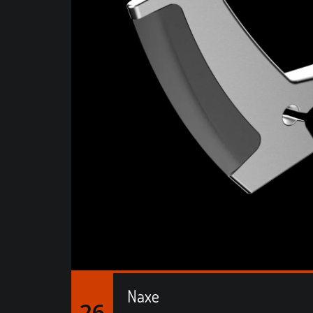
Naxe
26